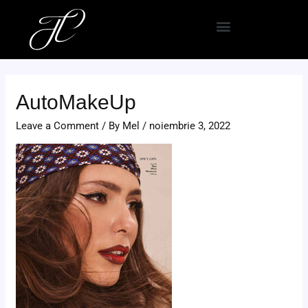
Skip
Navigare
to
în
content
articole
AutoMakeUp
Leave a Comment
/ By
Mel
/
noiembrie 3, 2022