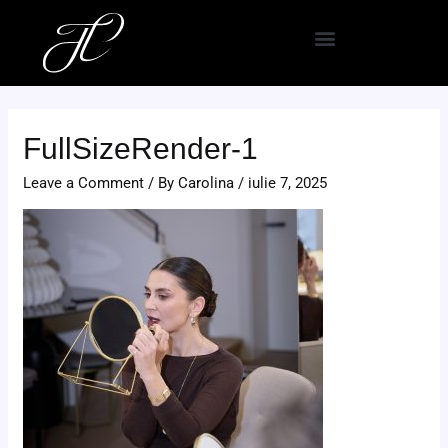
Skip
Navigare
to
în
content
articole
FullSizeRender-1
Leave a Comment
/ By
Carolina
/
iulie 7, 2025